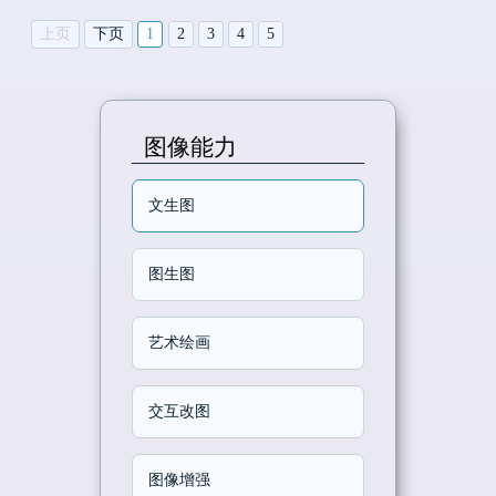
上页
下页
1
2
3
4
5
图像能力
文生图
图生图
艺术绘画
交互改图
图像增强