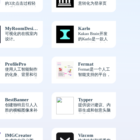
的3次点击过程轻
意转化为登录页
松重新设计您的空
间。
MyRoomDesigner
Karlo
可视化的在线室内
Kakao Brain开发
设计。
的Karlo是一款人
工智能图像生成工
具，使用户能够根
据他们的输入描述
创建多样化和令人
ProfilePro
Fermat
印象深刻的图像。
使用人工智能制作
Fermat是一个人工
的化身、背景和引
智能支持的平台，
人注目的副本提升
使用户能够释放他
您的在线身份。
们的创造力，并与
其他人合作，将他
们的想法变成现
BestBanner
Typper
实。
创建独特且引人入
提供设计建议、内
胜的横幅图像来补
容生成和创意头脑
充文章文本。
风暴支持，简化设
计流程。
IMGCreator
Vizcom