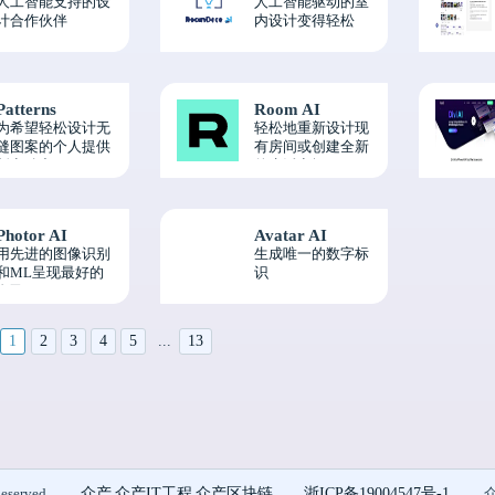
人工智能支持的设
人工智能驱动的室
字艺术和3D绘
计合作伙伴
内设计变得轻松
画。
Patterns
Room AI
为希望轻松设计无
轻松地重新设计现
缝图案的个人提供
有房间或创建全新
创意动力
的生活空间。
Photor AI
Avatar AI
用先进的图像识别
生成唯一的数字标
和ML呈现最好的
识
自己。
1
2
3
4
5
...
13
众产
众产IT工程
众产区块链
浙ICP备19004547号-1
eserved.