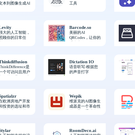
文本到图像生成AI
工具
Levity
Barcode.so
强大的人工智能，
美丽的AI
照顾你的日常任
QRCodes，让你的
务。
观众喜欢
Thinkdiffusion
Dictation IO
ThinkDifference是
语音听写-根据您
一个可访问且用户
的声音打字
友好的工具，可直
接从您的浏览器访
问强大的AI图像生
成功能，无需编码
Spatialzr
Wepik
或设置。
在欧洲房地产开发
维派克的AI图像生
和投资的选址和市
成器是一个革命性
场分析中，使用
的工具，通过人工
LISALISA算法进
智能(AI)的力量，
行数据驱动的洞
将文本提示转换为
察。
令人惊叹的视觉效
Stylar
RoomDeco.ai
果，包括照片、数