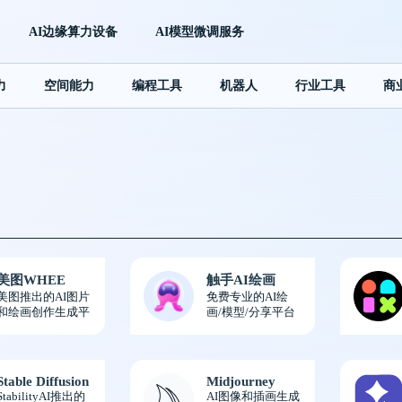
AI边缘算力设备
AI模型微调服务
力
空间能力
编程工具
机器人
行业工具
商
美图WHEE
触手AI绘画
美图推出的AI图片
免费专业的AI绘
和绘画创作生成平
画/模型/分享平台
台
Stable Diffusion
Midjourney
StabilityAI推出的
AI图像和插画生成