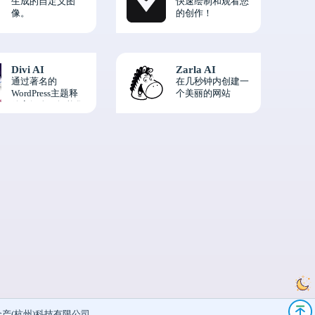
生成的自定义图
快速绘制和观看您
像。
的创作！
Divi AI
Zarla AI
通过著名的
在几秒钟内创建一
WordPress主题释
个美丽的网站
放高级人工智能集
成的力量，拥有超
过200个元素、
2000个布局和简化
的工作流程，轻松
进行网站设计。
众产(杭州)科技有限公司