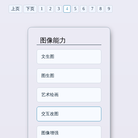
上页
下页
1
2
3
4
5
6
7
8
9
图像能力
文生图
图生图
艺术绘画
交互改图
图像增强